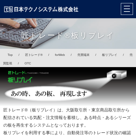
匠トレード®板リプレイ
Top
/
匠トレード®
/
forWeb
/
売買端末
/
板リプレイ
/
売
買監視
/
OTC
匠トレード®（板リプレイ）は、大阪取引所・東京商品取引所から
配信されている気配・注文情報を蓄積し、ある時点・あるシリーズ
の板を再生するシステムとなっております。
板リプレイを利用する事により、自動発注等のトレード状況の確認