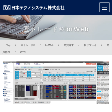
匠トレード®forWeb
Top
/
匠トレード®
/
forWeb
/
売買端末
/
板リプレイ
/
売
買監視
/
OTC