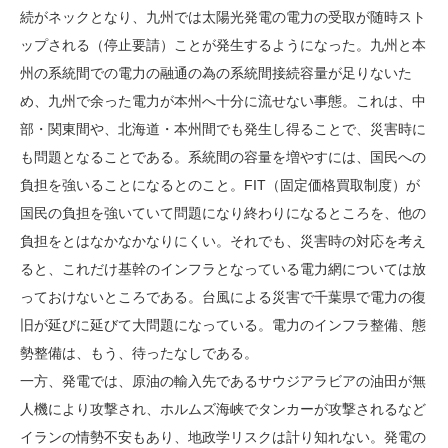
続がネックとなり、九州では太陽光発電の電力の受取が随時スト
ップされる（停止要請）ことが発生するようになった。九州と本
州の系統間での電力の融通の為の系統間接続容量が足りないた
め、九州で余った電力が本州へ十分に流せない事態。これは、中
部・関東間や、北海道・本州間でも発生し得ることで、災害時に
も問題となることである。系統間の容量を増やすには、国民への
負担を強いることになるとのこと。FIT（固定価格買取制度）が
国民の負担を強いていて問題になり終わりになるところを、他の
負担をとはなかなかなりにくい。それでも、災害時の対応を考え
ると、これだけ基幹のインフラとなっている電力網については放
っておけないところである。台風による災害で千葉県で電力の復
旧が延びに延びて大問題になっている。電力のインフラ整備、態
勢整備は、もう、待ったなしである。
一方、発電では、原油の輸入先であるサウジアラビアの油田が無
人機により攻撃され、ホルムズ海峡でタンカーが攻撃されるなど
イランの情勢不安もあり、地政学リスクは計り知れない。発電の