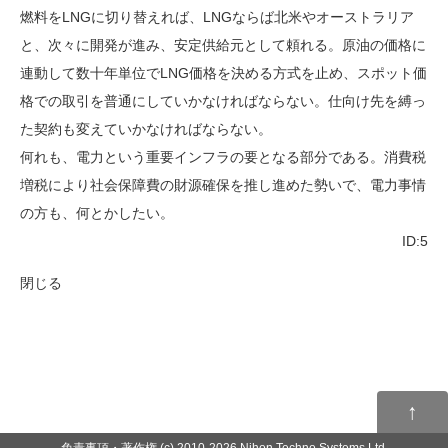
燃料をLNGに切り替えれば、LNGならば北米やオーストラリア
と、次々に開発が進み、安定供給元として頼れる。原油の価格に
連動して数十年単位でLNG価格を決める方式を止め、スポット価
格での取引を普通にしていかなければならない。仕向け先を縛っ
た契約も変えていかなければならない。
何れも、電力という重要インフラの要となる部分である。消費税
増税により社会保障費の財源確保を推し進めた勢いで、電力事情
の方も、何とかしたい。
ID:5
閉じる
↑
免責事項・著作権
(c) 2010-2026 Nihon Techno Systems Ltd.