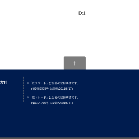
ID:1
↑
本方針
※「匠スマート」は当社の登録商標です。
（第5485505号 先願権:2011/8/17）
※「匠トレード」は当社の登録商標です。
（第4920240号 先願権:2004/6/11）