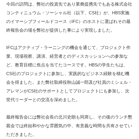
今回の訪問は、弊社の投資先であり業務提携先でもある株式会社
コンティニュウム・ソーシャル社（以下、CS社）が、HBS実施
のイマーシブフィールドコース（IFC）のホストに選ばれその最
終報告会の場を弊社が提供した事により実現しました。
IFCはアクティブ・ラーニングの機会を通じて、プロジェクト作
業、現場視察、講演、経営者とのディスカッションへの参加な
ど、教育目標に焦点を当てたコースです。HBSの学生たちは、
CS社のプロジェクトに参加し、実践的なビジネス経験を積む機
会を得ました。また弊社取締役秋山誠一郎及び社員のミシェル・
アレマンがCS社のサポートとしてプロジェクトにも参加し、次
世代リーダーとの交流を深めました。
最終報告会には弊社会長の北川史朗も同席し、その後のランチ懇
親会では終始和やかな雰囲気の中、有意義な時間を共有させてい
ただきました。