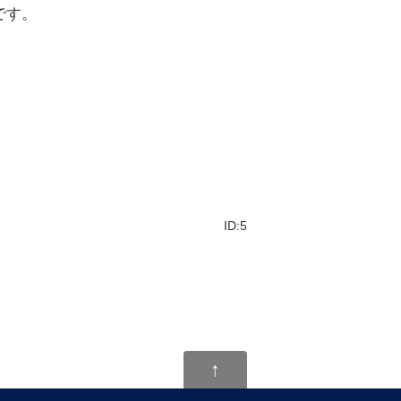
です。
ID:5
↑