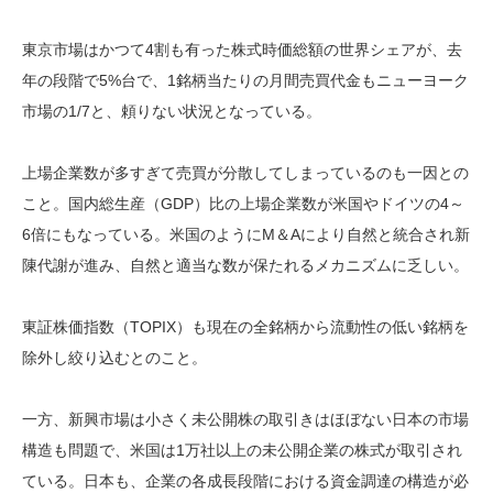
東京市場はかつて4割も有った株式時価総額の世界シェアが、去
年の段階で5%台で、1銘柄当たりの月間売買代金もニューヨーク
市場の1/7と、頼りない状況となっている。
上場企業数が多すぎて売買が分散してしまっているのも一因との
こと。国内総生産（GDP）比の上場企業数が米国やドイツの4～
6倍にもなっている。米国のようにM＆Aにより自然と統合され新
陳代謝が進み、自然と適当な数が保たれるメカニズムに乏しい。
東証株価指数（TOPIX）も現在の全銘柄から流動性の低い銘柄を
除外し絞り込むとのこと。
一方、新興市場は小さく未公開株の取引きはほぼない日本の市場
構造も問題で、米国は1万社以上の未公開企業の株式が取引され
ている。日本も、企業の各成長段階における資金調達の構造が必