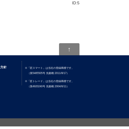
ID:5
↑
本方針
※「匠スマート」は当社の登録商標です。
（第5485505号 先願権:2011/8/17）
※「匠トレード」は当社の登録商標です。
（第4920240号 先願権:2004/6/11）