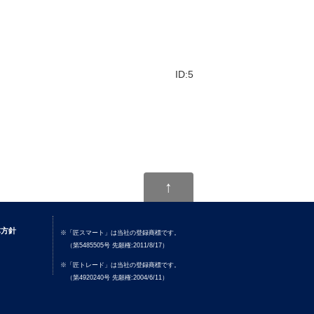
ID:5
↑
本方針
※「匠スマート」は当社の登録商標です。
（第5485505号 先願権:2011/8/17）
※「匠トレード」は当社の登録商標です。
（第4920240号 先願権:2004/6/11）