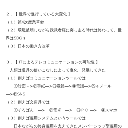
２．【 世界で進行している大変化 】
（１）第4次産業革命
（２）環境破壊しながら我武者羅に突っ走る時代は終わって、世
界はSDGｓ
（３）日本の働き方改革
３．【 ITによるテレコミュニケーションの可能性 】
人類は道具の使いこなしによって進化・発展してきた
（１）例えばコミュニケーションツールでは
①対面－≻②手紙―≻③電報―≻④電話―≻⑤ｅメール
―≻⑥SNS
（２）例えば文房具では
①そろばん ―≻ ②電卓 ―≻ ③ＰＣ ―≻ ④スマホ
（３）例えば雇用システムというツールでは
日本ながらの終身雇用を支えてきたメンバーシップ型雇用の