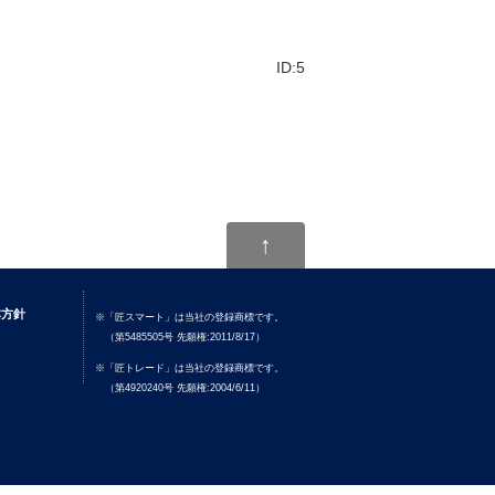
ID:5
↑
本方針
※「匠スマート」は当社の登録商標です。
（第5485505号 先願権:2011/8/17）
※「匠トレード」は当社の登録商標です。
（第4920240号 先願権:2004/6/11）