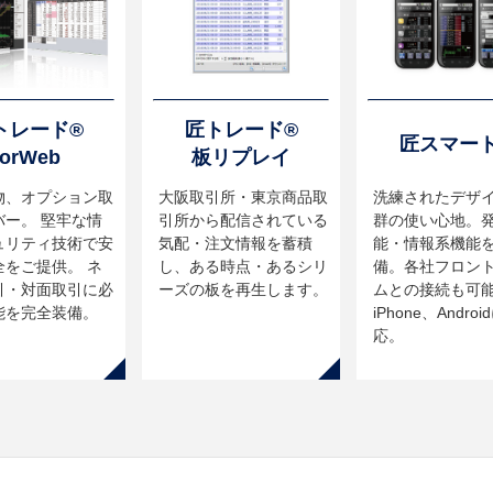
トレード®
匠トレード®
匠スマー
forWeb
板リプレイ
物、オプション取
大阪取引所・東京商品取
洗練されたデザ
バー。 堅牢な情
引所から配信されている
群の使い心地。
ュリティ技術で安
気配・注文情報を蓄積
能・情報系機能
全をご提供。 ネ
し、ある時点・あるシリ
備。各社フロン
引・対面取引に必
ーズの板を再生します。
ムとの接続も可
能を完全装備。
iPhone、Andro
応。