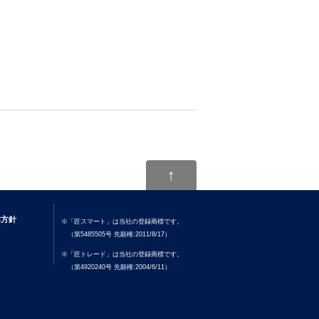
↑
本方針
※「匠スマート」は当社の登録商標です。
（第5485505号 先願権:2011/8/17）
※「匠トレード」は当社の登録商標です。
（第4920240号 先願権:2004/6/11）