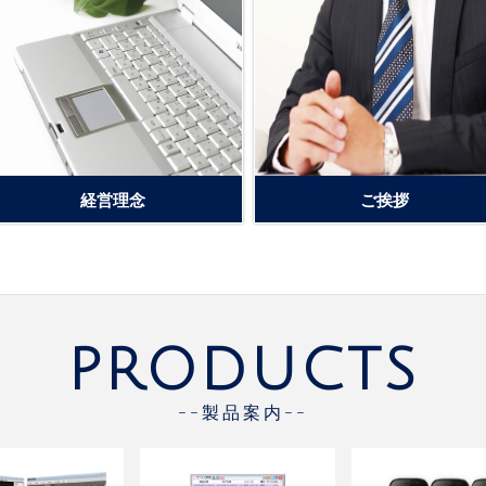
経営理念
ご挨拶
PRODUCTS
--製品案内--